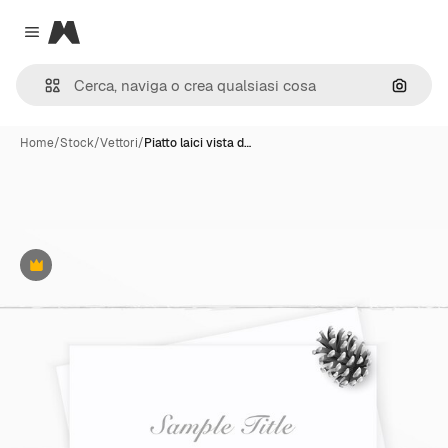
Magnific
Close menu
Cerca 
Home
/
Stock
/
Vettori
/
Piatto laici vista d…
Premium