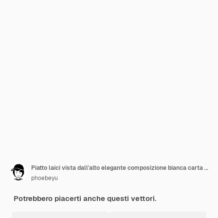
Piatto laici vista dall'alto elegante composizione bianca carta pigna tag e matita su sfondo di legno.
phoebeyu
Potrebbero piacerti anche questi vettori.