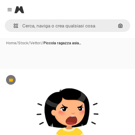
Magnific
Close menu
Cerca 
Home
/
Stock
/
Vettori
/
Piccola ragazza asia…
Premium