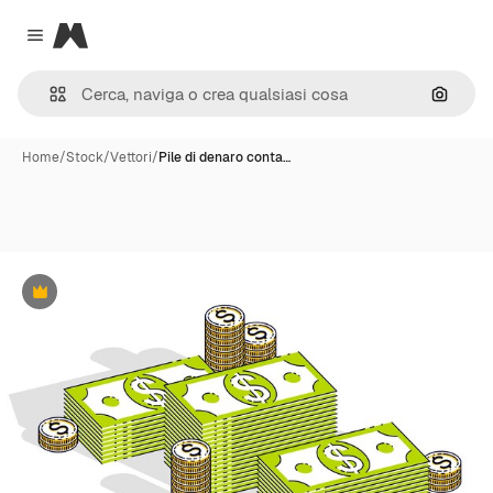
Magnific
Close menu
Cerca 
Home
/
Stock
/
Vettori
/
Pile di denaro conta…
Premium