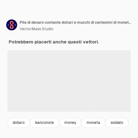
Pile di denaro contante dollari e mucchi di centesimi di monete isolati su sfondo bianco. Illustrazione isometrica 3d di affari e finanza vettoriale, design a linea sottile.
VectorMass Studio
Potrebbero piacerti anche questi vettori.
dollaro
banconote
money
moneta
soldato
ba