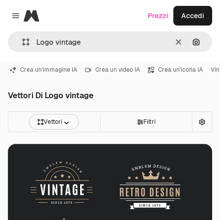
Magnific
Prezzi
Accedi
Close menu
Cancella
Cerca 
Crea un'immagine IA
Crea un video IA
Crea un'icona IA
Vin
Vettori Di Logo vintage
Vettori
Filtri