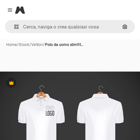
Magnific
Close menu
Cerca 
Home
/
Stock
/
Vettori
/
Polo da uomo slimfit…
Premium