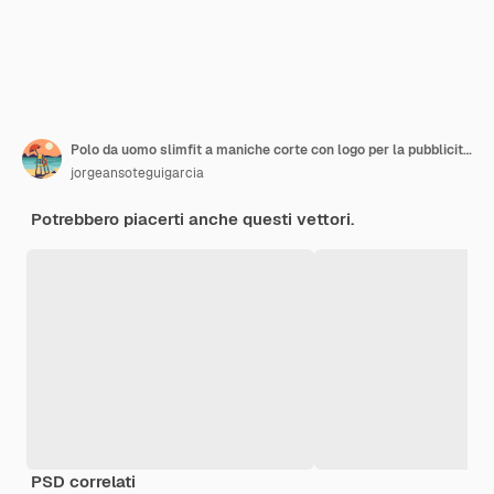
Polo da uomo slimfit a maniche corte con logo per la pubblicità Polo bianca con modello di design mockup isolato con gruccia in legno per il branding
jorgeansoteguigarcia
Potrebbero piacerti anche questi vettori.
PSD correlati