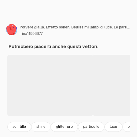
Polvere gialla. Effetto bokeh. Bellissimi lampi di luce. Le particelle di polvere volano nello spazio. Raggi di luce orizzontali. Striature luminose di polvere su uno sfondo scuro.
irina11998877
Potrebbero piacerti anche questi vettori.
scintille
shine
glitter oro
particelle
luce
brill