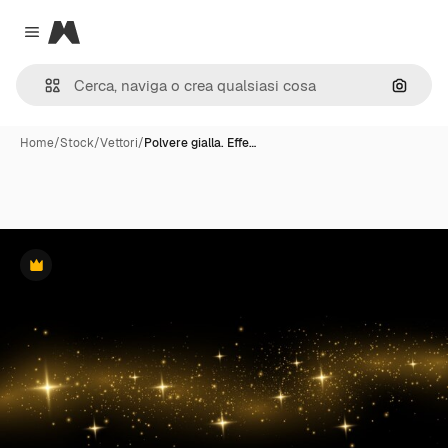
Magnific
Close menu
Cerca 
Home
/
Stock
/
Vettori
/
Polvere gialla. Effe…
Premium