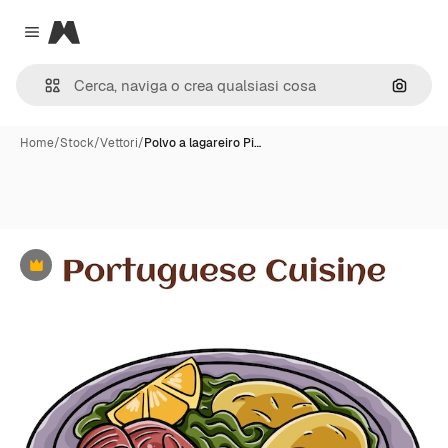
Magnific
Close menu
Cerca 
Home
/
Stock
/
Vettori
/
Polvo a lagareiro Pi…
Premium