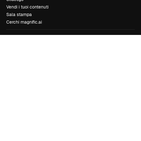
Vendi i tuoi contenuti
Sala stampa
Cerchi magnific.ai
Contattaci
Assistenza clienti
Instagram
YouTube
LinkedIn
TikTok
Discord
X
Reddit
Copyright © 2010-
2026
Freepik Company S.L.U.
Tutti i diritti riservati
.