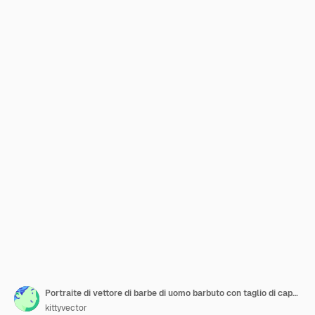
Portraite di vettore di barbe di uomo barbuto con taglio di capelli maschile nel negozio di barbiere e baffi spinosi su hipster illustrazione faccia set di acconciatura da barbiere isolato su spazio bianco
kittyvector