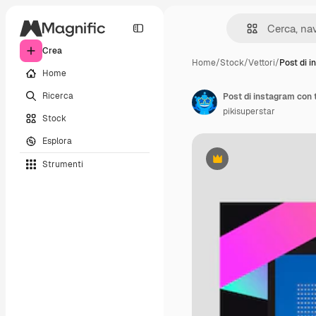
Crea
Home
/
Stock
/
Vettori
/
Post di 
Home
Ricerca
Post di instagram con 
pikisuperstar
Stock
Esplora
Strumenti
Premium