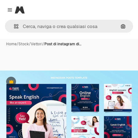
Magnific
Close menu
Cerca 
Home
/
Stock
/
Vettori
/
Post di instagram di…
Premium