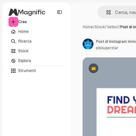
Crea
Home
/
Stock
/
Vettori
/
Post di 
Home
Ricerca
Post di instagram immo
pikisuperstar
Stock
Esplora
Strumenti
Premium