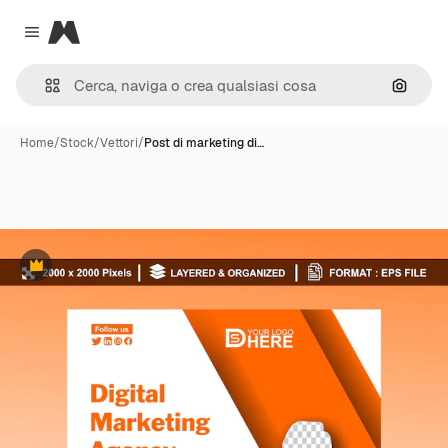
Magnific
Close menu
Cerca 
Home
/
Stock
/
Vettori
/
Post di marketing di…
Premium