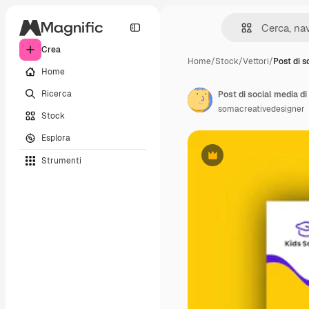
Crea
Home
/
Stock
/
Vettori
/
Post di s
Home
Ricerca
Post di social media d
somacreativedesigner
Stock
Esplora
Strumenti
Premium