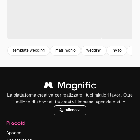
template wedding
matrimonio
wedding
invito
invi
La piattaforma creativa per realizzare i tuoi migliori lavori. Oltre
1 milione di abbonati tra creativi, imprese, agenzie e studi.
Italiano
Prodotti
Spaces