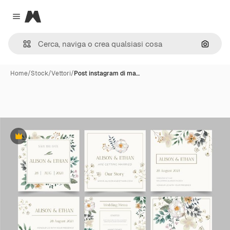
Magnific
Close menu
Cerca 
Home
/
Stock
/
Vettori
/
Post instagram di ma…
Premium