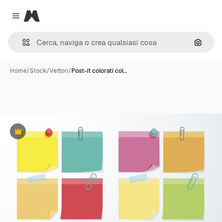
Magnific
Close menu
Cerca 
Home
/
Stock
/
Vettori
/
Post-it colorati col…
Premium