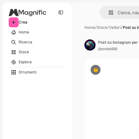
Crea
Home
/
Stock
/
Vettori
/
Post su 
Home
Ricerca
Post su Instagram per 
jibonbd499
Stock
Esplora
Strumenti
Premium