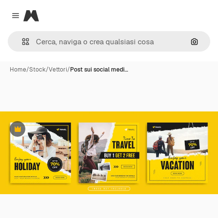
Magnific
Close menu
Cerca 
Home
/
Stock
/
Vettori
/
Post sui social medi…
Premium