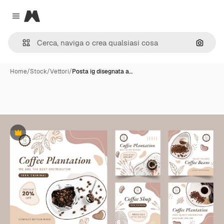
Magnific
Close menu
Cerca 
Home
/
Stock
/
Vettori
/
Posta ig disegnata a…
Premium