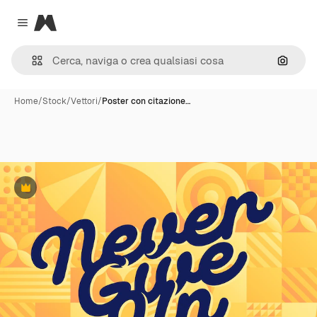
Magnific
Close menu
Cerca 
Home
/
Stock
/
Vettori
/
Poster con citazione…
Premium