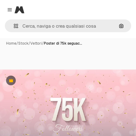
Magnific
Close menu
Cerca 
Home
/
Stock
/
Vettori
/
Poster di 75k seguac…
Premium