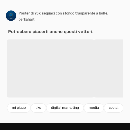
Poster di 75k seguaci con sfondo trasparente a bolle.
berkahart
Potrebbero piacerti anche questi vettori.
mi piace
like
digital marketing
media
social
i