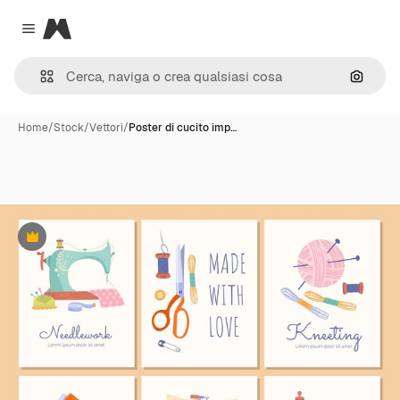
Magnific
Close menu
Cerca 
Home
/
Stock
/
Vettori
/
Poster di cucito imp…
Premium