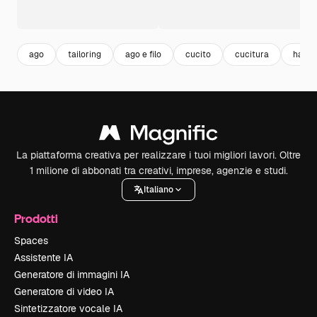
ago
tailoring
ago e filo
cucito
cucitura
hand
La piattaforma creativa per realizzare i tuoi migliori lavori. Oltre
1 milione di abbonati tra creativi, imprese, agenzie e studi.
Italiano
Prodotti
Spaces
Assistente IA
Generatore di immagini IA
Generatore di video IA
Sintetizzatore vocale IA