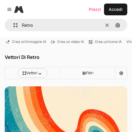
Magnific
Prezzi
Accedi
Close menu
Cancella
Cerca 
Crea un'immagine IA
Crea un video IA
Crea un'icona IA
Vin
Vettori Di Retro
Vettori
Filtri