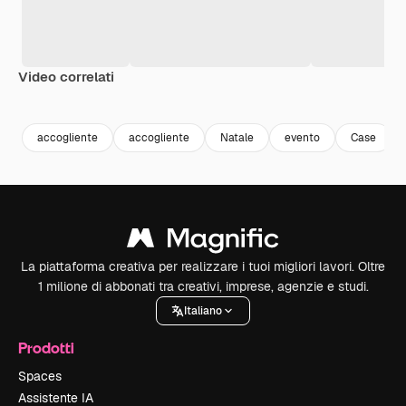
Video correlati
Premium
Premium
Premium
Premium
accogliente
accogliente
Natale
evento
Case
La piattaforma creativa per realizzare i tuoi migliori lavori. Oltre
1 milione di abbonati tra creativi, imprese, agenzie e studi.
Italiano
Prodotti
Spaces
Assistente IA