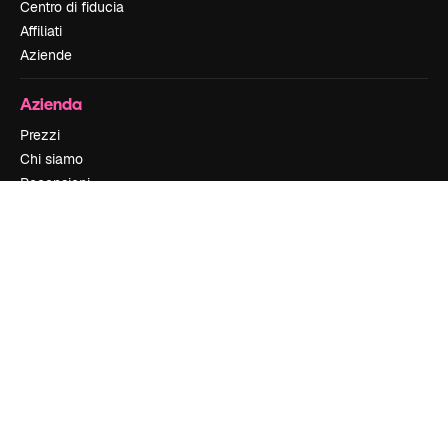
Centro di fiducia
Affiliati
Aziende
Azienda
Prezzi
Chi siamo
Recensioni
Lavora con noi
Cerca tendenze
Blog
Eventi
Slidesgo
Vendi i tuoi contenuti
Sala stampa
Cerchi magnific.ai
Contattaci