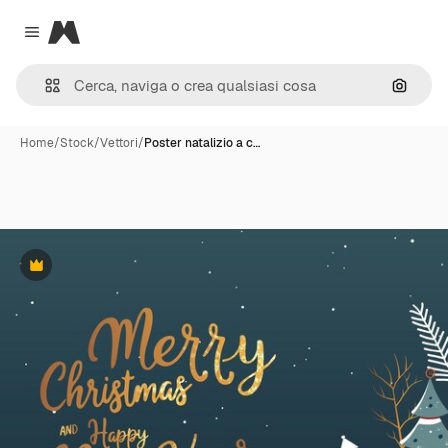
Magnific
Close menu
Cerca 
Home
/
Stock
/
Vettori
/
Poster natalizio a c…
Premium