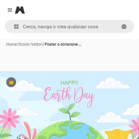
Magnific
Close menu
Cerca 
Home
/
Stock
/
Vettori
/
Poster o striscione …
Premium