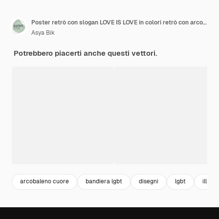
Poster retrò con slogan LOVE IS LOVE in colori retrò con arcobaleno lgbt Stampa vettoriale per poster adesivo tshirt Concetto retrò LGBT
Asya Bik
Potrebbero piacerti anche questi vettori.
arcobaleno cuore
bandiera lgbt
disegni
lgbt
illust