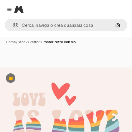
Magnific
Close menu
Cerca 
Home
/
Stock
/
Vettori
/
Poster retrò con slo…
Premium