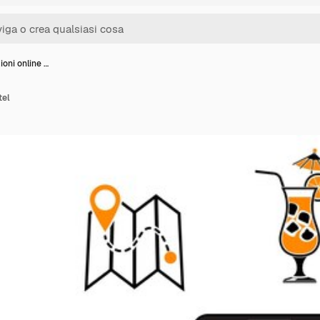
oni online …
tel