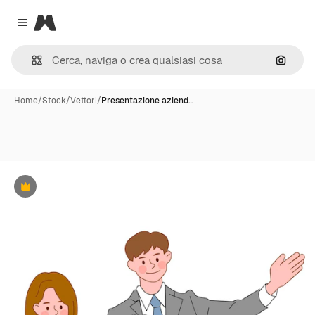
Magnific
Close menu
Cerca 
Home
/
Stock
/
Vettori
/
Presentazione aziend…
Premium