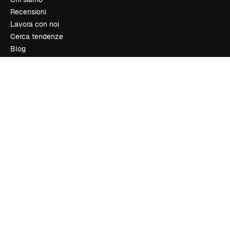
Recensioni
Lavora con noi
Cerca tendenze
Blog
Eventi
Slidesgo
Vendi i tuoi contenuti
Sala stampa
Cerchi magnific.ai
Contattaci
Assistenza clienti
Instagram
YouTube
LinkedIn
TikTok
Discord
X