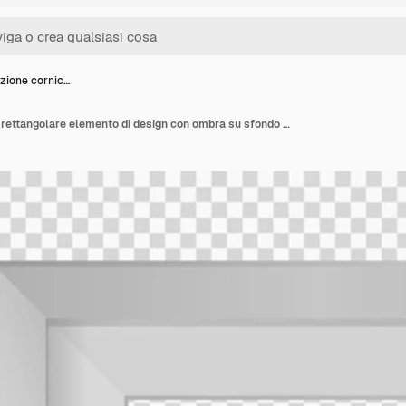
zione cornic…
Presentazione cornice rettangolare elemento di design con ombra su sfondo trasparente 3D Board Banner parete su vuoto pulito isolato Illustrazione vettoriale EPS 10 per foto testo immagine