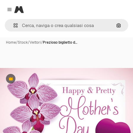
Magnific
Close menu
Cerca 
Home
/
Stock
/
Vettori
/
Prezioso biglietto d…
Premium