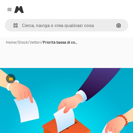
Magnific
Close menu
Cerca 
Home
/
Stock
/
Vettori
/
Priorità bassa di co…
Premium