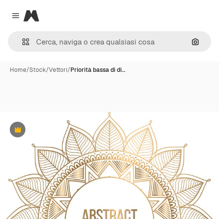
Magnific
Close menu
Cerca 
Home
/
Stock
/
Vettori
/
Priorità bassa di di…
Premium