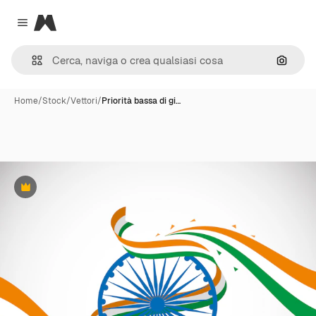
Magnific
Close menu
Cerca 
Home
/
Stock
/
Vettori
/
Priorità bassa di gi…
Premium