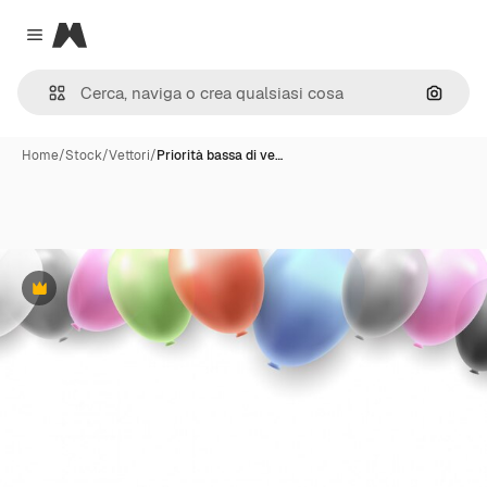
Magnific
Close menu
Cerca 
Home
/
Stock
/
Vettori
/
Priorità bassa di ve…
Premium