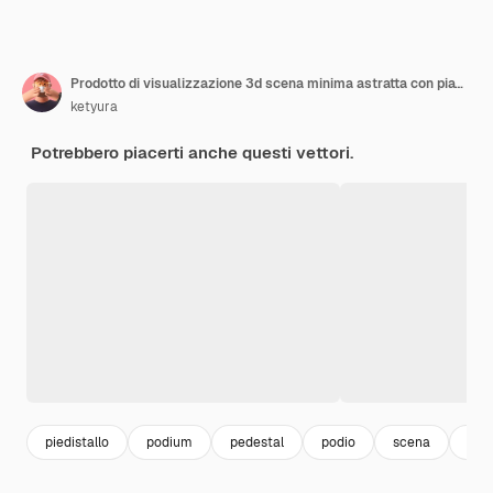
Prodotto di visualizzazione 3d scena minima astratta con piattaforma geometrica del podio. Sfondo del cilindro rendering 3d con podio. Vetrina scenica su piedistallo 3d pink studio
ketyura
Potrebbero piacerti anche questi vettori.
piedistallo
podium
pedestal
podio
scena
sta