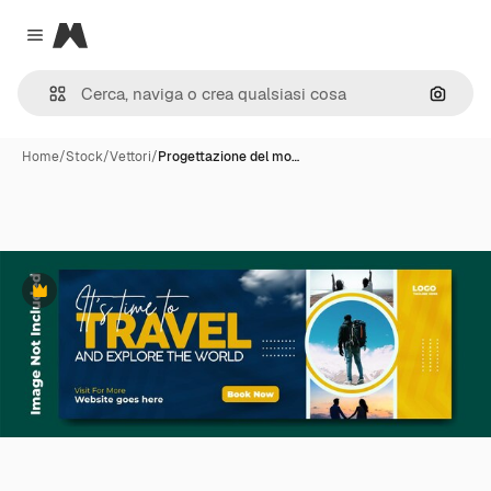
Magnific
Close menu
Cerca 
Home
/
Stock
/
Vettori
/
Progettazione del mo…
Premium