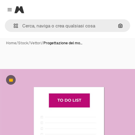
Magnific
Close menu
Cerca 
Home
/
Stock
/
Vettori
/
Progettazione del mo…
Premium