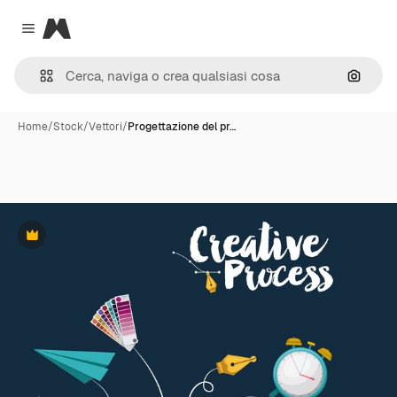
Magnific
Close menu
Cerca 
Home
/
Stock
/
Vettori
/
Progettazione del pr…
Premium