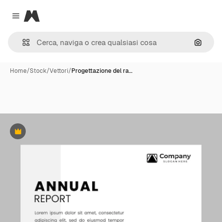
Magnific
Close menu
Cerca 
Home
/
Stock
/
Vettori
/
Progettazione del ra…
Premium