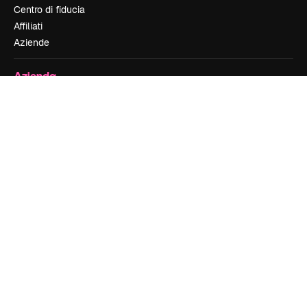
Centro di fiducia
Affiliati
Aziende
Azienda
Prezzi
Chi siamo
Recensioni
Lavora con noi
Cerca tendenze
Blog
Eventi
Slidesgo
Vendi i tuoi contenuti
Sala stampa
Cerchi magnific.ai
Contattaci