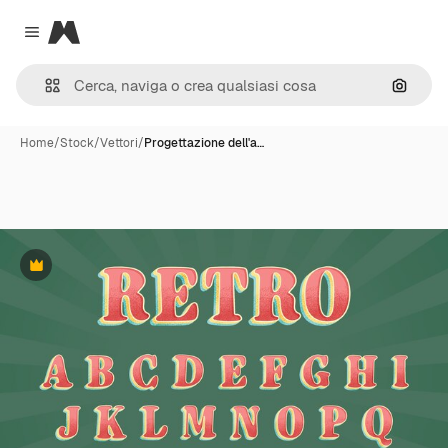
Magnific
Close menu
Cerca 
Home
/
Stock
/
Vettori
/
Progettazione dell'a…
Premium