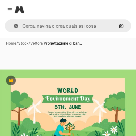
Magnific
Close menu
Cerca 
Home
/
Stock
/
Vettori
/
Progettazione di ban…
Premium