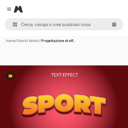
Magnific
Close menu
Cerca 
Home
/
Stock
/
Vettori
/
Progettazione di eff…
Premium