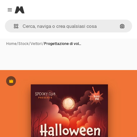
Magnific
Close menu
Cerca 
Home
/
Stock
/
Vettori
/
Progettazione di vol…
Premium