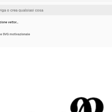
zione vettor…
le SVG motivazionale