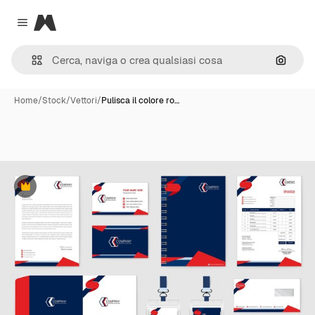
Magnific
Close menu
Cerca 
Home
/
Stock
/
Vettori
/
Pulisca il colore ro…
Premium