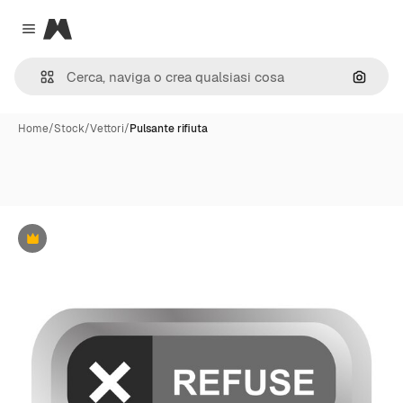
Magnific
Close menu
Cerca 
Home
/
Stock
/
Vettori
/
Pulsante rifiuta
Premium