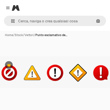
Magnific
Close menu
Cerca 
Home
/
Stock
/
Vettori
/
Punto esclamativo de…
Premium