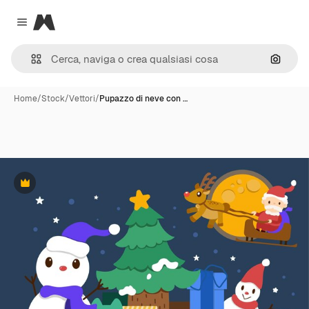
Magnific
Close menu
Cerca 
Home
/
Stock
/
Vettori
/
Pupazzo di neve con …
Premium