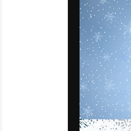
La piattaforma c
migliori lavori. 
creativi, impres
Italiano
Copyright © 2010