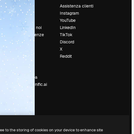
Prezzi
Assistenza clienti
Chi siamo
Instagram
Recensioni
YouTube
Lavora con noi
LinkedIn
Cerca tendenze
TikTok
Blog
Discord
Eventi
X
Slidesgo
Reddit
e
Vendi i tuoi
contenuti
Sala stampa
Cerchi magnific.ai
ree to the storing of cookies on your device to enhance site