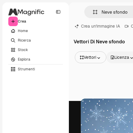
Crea
Crea un'immagine IA
C
Home
Ricerca
Vettori Di Neve sfondo
Stock
Vettori
Licenza
Esplora
Tutte le immagini
Strumenti
Vettori
Illustrazioni
Foto
PSD
Modelli
Mockup
Video
Clip video
Motion graphic
Modelli di video
Icone
Modelli 3D
Font