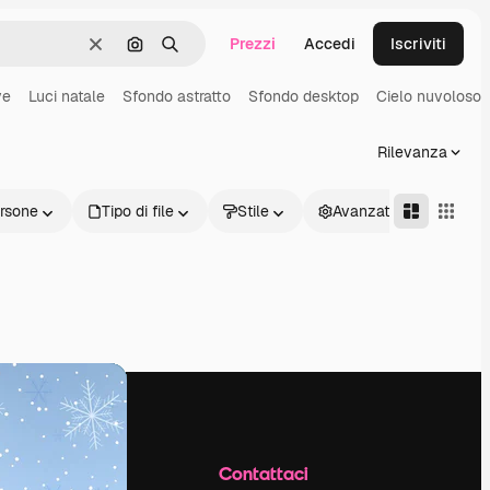
Prezzi
Accedi
Iscriviti
Cancella
Cerca per immagine
Ricerca
ve
Luci natale
Sfondo astratto
Sfondo desktop
Cielo nuvoloso
Rilevanza
rsone
Tipo di file
Stile
Avanzate
Azienda
Contattaci