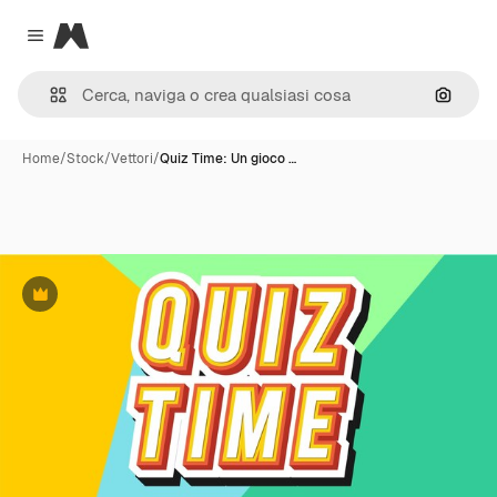
Magnific
Close menu
Cerca 
Home
/
Stock
/
Vettori
/
Quiz Time: Un gioco …
Premium