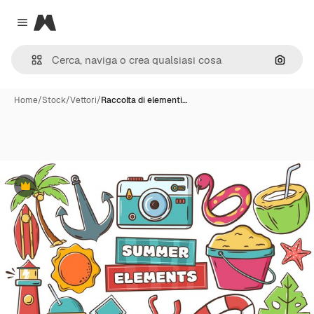
Magnific
Close menu
Cerca 
Home
/
Stock
/
Vettori
/
Raccolta di elementi…
Premium